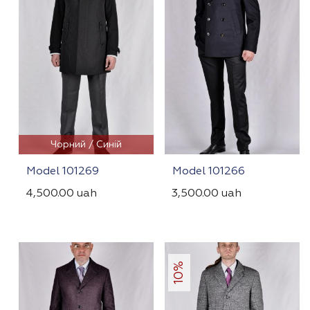
Чорний / Синій
Model 101269
Model 101266
4,500.00
uah
3,500.00
uah
10%