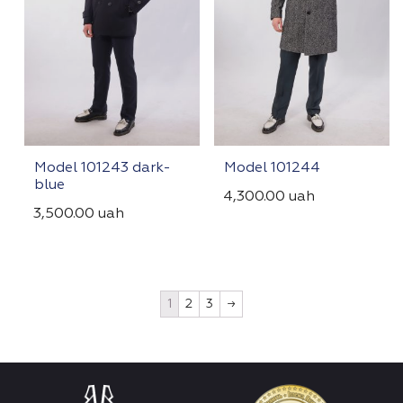
Model 101243 dark-
Model 101244
blue
4,300.00
uah
3,500.00
uah
1
2
3
→