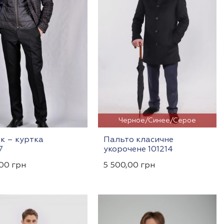
Черное/Синее/Серое
к – куртка
Пальто класичне
7
укорочене 101214
,00
грн
5 500,00
грн