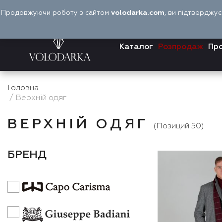
Перейти
Продовжуючи роботу з сайтом
volodarka.com
, ви підтверджу
до
вмісту
Каталог
Розпродаж
Про
Головна
/ Верхній одяг
ВЕРХНІЙ ОДЯГ
(Позиций 50)
БРЕНД