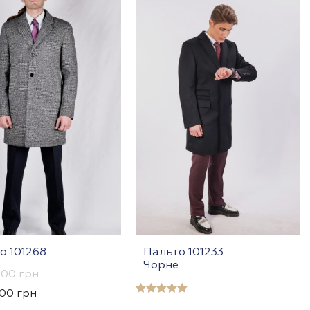
о 101268
Пальто 101233
Чорне
,00
грн
,00
грн
Оцінено в