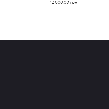
5.00
12 000,00
грн
з 5