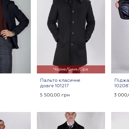
Чорне/Сине/Сіре
Пальто класичне
Піджа
довге 101217
10208
5 500,00
грн
3 000