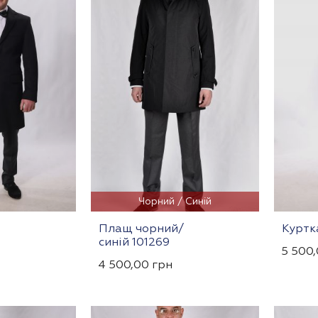
Чорний / Синій
Плащ чорний/
Куртк
синій 101269
5 500
4 500,00
грн