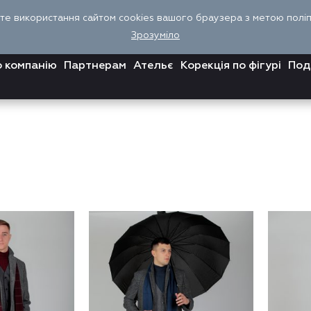
єте використання сайтом cookies вашого браузера з метою поліпш
Зрозуміло
 компанію
Партнерам
Ательє
Корекція по фігурі
Под