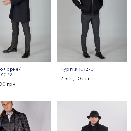
о чорне/
Куртка 101273
01272
2 500,00
грн
,00
грн