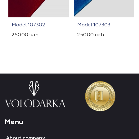
Model 107302
Model 107303
250.00
uah
250.00
uah
Menu
About company