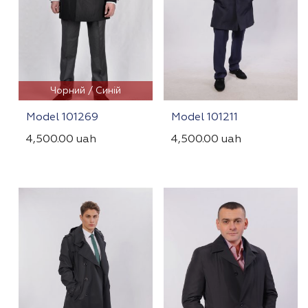
Чорний / Синій
Model 101269
Model 101211
4,500.00
uah
4,500.00
uah