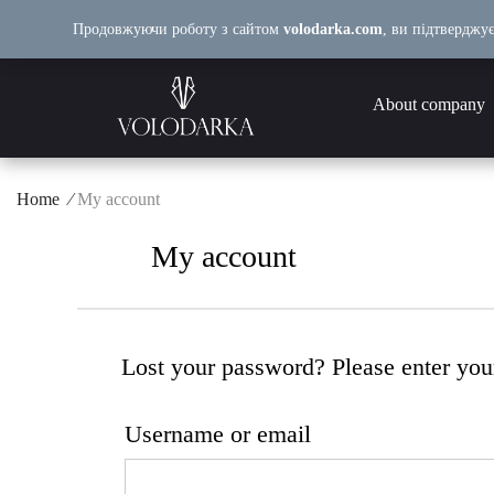
Skip
Продовжуючи роботу з сайтом
volodarka.com
, ви підтверджу
to
content
About company
Home
⁄
My account
My account
Lost your password? Please enter your
Username or email