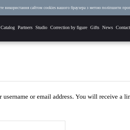
єте використання сайтом cookies вашого браузера з метою поліпшити пропо
Catalog
Partners
Studio
Correction by figure
Gifts
News
Contact
 username or email address. You will receive a li