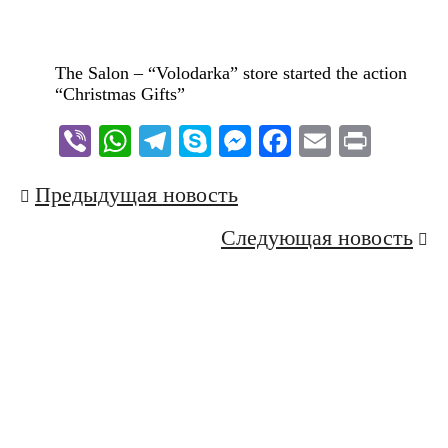
The Salon – “Volodarka” store started the action
“Christmas Gifts”
Viber
WhatsApp
Telegram
Skype
Messenger
Facebook
Email
Print
Post
Предыдущая новость
navigation
Следующая новость