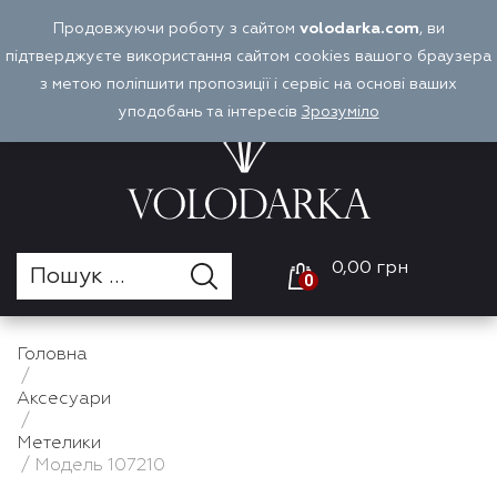
Перейти
Продовжуючи роботу з сайтом
volodarka.com
, ви
Оплата і доставка
Войти
UA
до
підтверджуєте використання сайтом cookies вашого браузера
вмісту
з метою поліпшити пропозиції і сервіс на основі ваших
уподобань та інтересів
Зрозуміло
0,00 грн
0
Головна
/
Аксесуари
/
Метелики
/ Модель 107210