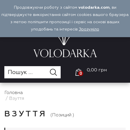
Перейти
Продовжуючи роботу з сайтом
volodarka.com
, ви
Оплата і доставка
Войти
UA
до
підтверджуєте використання сайтом cookies вашого браузера
вмісту
з метою поліпшити пропозиції і сервіс на основі ваших
уподобань та інтересів
Зрозуміло
0,00 грн
0
Головна
/ Взуття
ВЗУТТЯ
(Позиций )