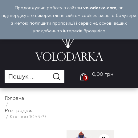
Перейти
Продовжуючи роботу з сайтом
volodarka.com
, ви
Оплата і доставка
Войти
UA
до
підтверджуєте використання сайтом cookies вашого браузера
вмісту
з метою поліпшити пропозиції і сервіс на основі ваших
уподобань та інтересів
Зрозуміло
0,00 грн
0
Головна
/
Розпродаж
/ Костюм 105379