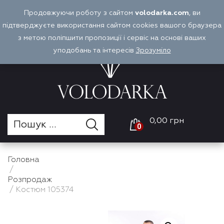
Перейти
Продовжуючи роботу з сайтом
volodarka.com
, ви
Оплата і доставка
Войти
UA
до
підтверджуєте використання сайтом cookies вашого браузера
вмісту
з метою поліпшити пропозиції і сервіс на основі ваших
уподобань та інтересів
Зрозуміло
0,00 грн
0
Головна
/
Розпродаж
/ Костюм 105374