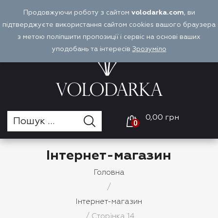
Перейти
Продовжуючи роботу з сайтом
volodarka.com
, ви
Оплата і доставка
Войти
UA
до
підтверджуєте використання сайтом cookies вашого браузера
вмісту
з метою поліпшити пропозиції і сервіс на основі ваших
уподобань та інтересів
Зрозуміло
0,00 грн
0
Інтернет-магазин
Головна
/
Інтернет-магазин
/ Сторінка 14