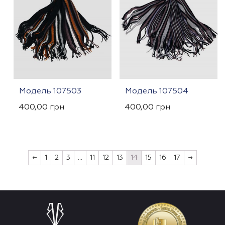
Модель 107503
Модель 107504
400,00
грн
400,00
грн
←
1
2
3
…
11
12
13
14
15
16
17
→