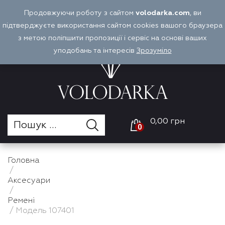
Перейти
Продовжуючи роботу з сайтом
volodarka.com
, ви
Оплата і доставка
Войти
UA
до
підтверджуєте використання сайтом cookies вашого браузера
вмісту
з метою поліпшити пропозиції і сервіс на основі ваших
уподобань та інтересів
Зрозуміло
0,00 грн
0
Головна
/
Аксесуари
/
Ремені
/ Модель 107401