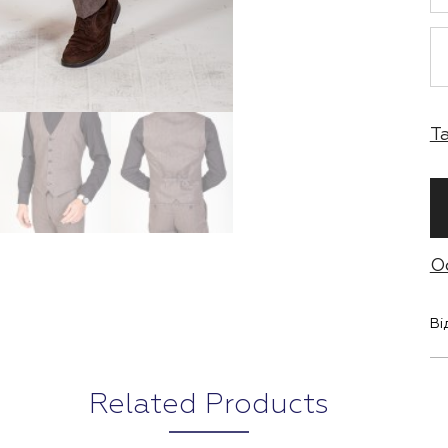
Т
О
Ві
Related Products