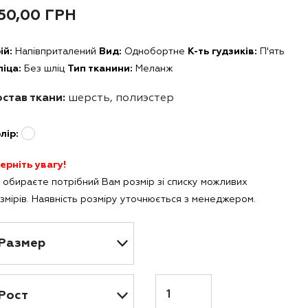
50,00
ГРН
ій:
Напівприталений
Вид:
Однобортне
К-ть гудзиків:
П'ять
іца:
Без шліц
Тип тканини:
Меланж
став ткани:
шерсть, полиэстер
лір:
ерніть увагу!
 обираєте потрібний Вам розмір зі списку можливих
змірів. Наявність розміру уточнюється з менеджером.
Кількість