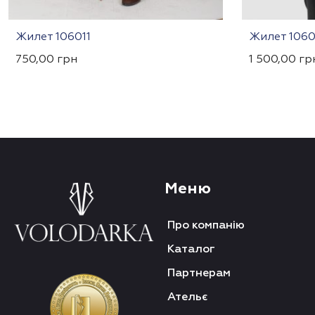
Жилет 106011
Жилет 106
750,00
грн
1 500,00
гр
Меню
Про компанію
Каталог
Партнерам
Ательє