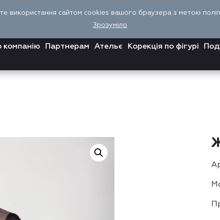
єте використання сайтом cookies вашого браузера з метою поліпш
Зрозуміло
 компанію
Партнерам
Ательє
Корекція по фігурі
Под
Ар
Мо
П