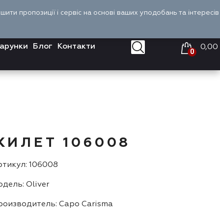
Оплата і доставка
Войти
UA
ити пропозиції і сервіс на основі ваших уподобань та інтересів
арунки
Блог
Контакти
0,00
0
ЖИЛЕТ 106008
тикул: 106008
дель: Oliver
роизводитель: Capo Carisma