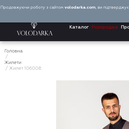
Перейти
Продовжуючи роботу з сайтом
volodarka.com
, ви підтверджу
до
вмісту
Каталог
Розпродаж
Про
Головна
/
Жилети
/ Жилет 106008