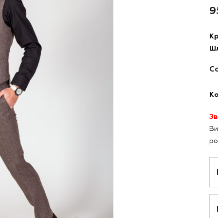
9
Кр
Шл
Со
Ко
Зв
Ви
ро