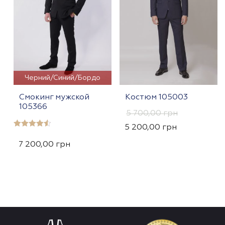
Черний/Синий/Бордо
Смокинг мужской
Костюм 105003
105366
5 700,00
грн
5 200,00
грн
Оцінено в
4.50
7 200,00
грн
з 5