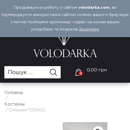
Перейти
Продовжуючи роботу з сайтом
volodarka.com
, ви
Оплата і доставка
Войти
UA
до
підтверджуєте використання сайтом cookies вашого браузера
вмісту
з метою поліпшити пропозиції і сервіс на основі ваших
уподобань та інтересів
Зрозуміло
0,00 грн
0
Головна
/
Костюмы
/ Смокинг 105900