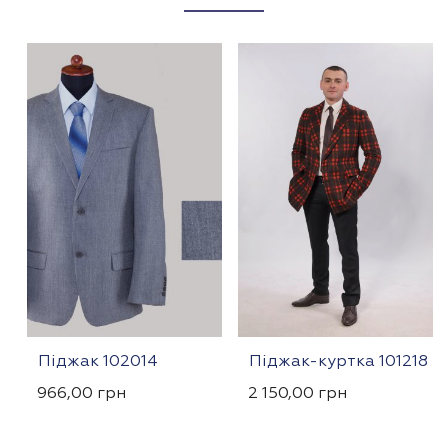
Піджак 102014
Піджак-куртка 101218
966,00
грн
2 150,00
грн