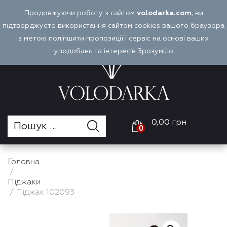
Перейти
Продовжуючи роботу з сайтом
volodarka.com
, ви
Оплата і доставка
Войти
UA
до
підтверджуєте використання сайтом cookies вашого браузера
вмісту
з метою поліпшити пропозиції і сервіс на основі ваших
уподобань та інтересів
Зрозуміло
0,00 грн
0
Головна
/
Піджаки
/ Піджак 102093