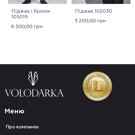
Піджак і брюки
Піджак 102030
105019
3 200,00
грн
6 500,00
грн
Меню
Про компанію