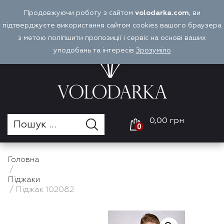
Перейти
Продовжуючи роботу з сайтом
volodarka.com
, ви
Оплата і доставка
Войти
UA
до
підтверджуєте використання сайтом cookies вашого браузера
вмісту
з метою поліпшити пропозиції і сервіс на основі ваших
уподобань та інтересів
Зрозуміло
0,00 грн
0
Головна
/
Піджаки
/ Піджак 102082