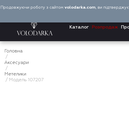
Перейти
Продовжуючи роботу з сайтом
volodarka.com
, ви підтверджу
до
вмісту
Каталог
Розпродаж
Про
Головна
/
Аксесуари
/
Метелики
/ Модель 107207