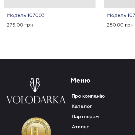
Модель 107003
Модель 107
275,00
грн
250,00
грн
Меню
Про компанію
Каталог
Партнерам
Ательє