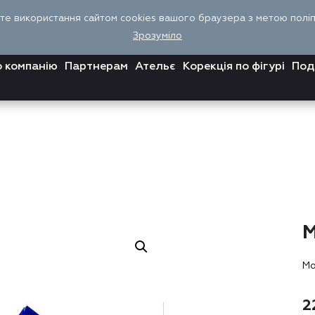
єте використання сайтом cookies вашого браузера з метою поліпш
Зрозуміло
 компанію
Партнерам
Ательє
Корекція по фігурі
Под
Мо
2