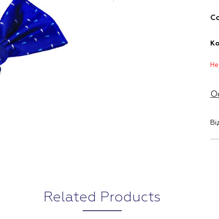
Со
Ко
Не
О
Ві
Related Products