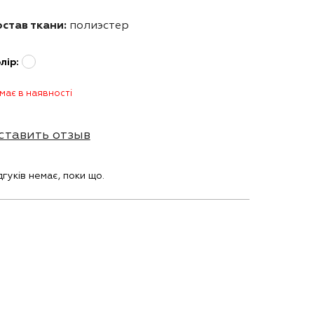
став ткани:
полиэстер
лір:
має в наявності
ставить отзыв
дгуків немає, поки що.