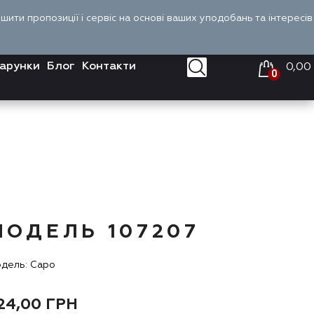
Оплата і доставка
Войти
UA
ити пропозиції і сервіс на основі ваших уподобань та інтересів
арунки
Блог
Контакти
0,00
0
МОДЕЛЬ 107207
дель: Capo
24,00
ГРН