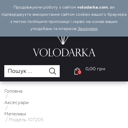
Перейти
Продовжуючи роботу з сайтом
volodarka.com
, ви
Оплата і доставка
Войти
UA
до
підтверджуєте використання сайтом cookies вашого браузера
вмісту
з метою поліпшити пропозиції і сервіс на основі ваших
уподобань та інтересів
Зрозуміло
0,00 грн
0
Головна
/
Аксесуари
/
Метелики
/ Модель 107205