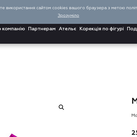
єте використання сайтом cookies вашого браузера з метою поліпш
Зрозуміло
 компанію
Партнерам
Ательє
Корекція по фігурі
Под
Мо
2