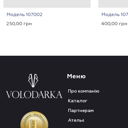
Модель 107002
Модель 107
250,00
грн
400,00
грн
Меню
Про компанію
Каталог
Партнерам
Ательє