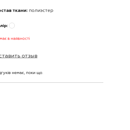
став ткани:
полиэстер
лір:
має в наявності
ставить отзыв
дгуків немає, поки що.