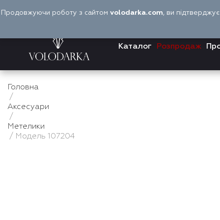
Перейти
Продовжуючи роботу з сайтом
volodarka.com
, ви підтверджу
до
вмісту
Каталог
Розпродаж
Про
Головна
/
Аксесуари
/
Метелики
/ Модель 107204