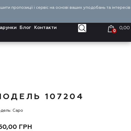
Оплата і доставка
Войти
UA
ити пропозиції і сервіс на основі ваших уподобань та інтересів
арунки
Блог
Контакти
0,00
0
МОДЕЛЬ 107204
дель: Capo
50,00
ГРН