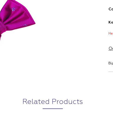
Со
Ко
Не
О
Ві
Related Products