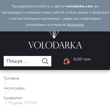
Перейти
Продовжуючи роботу з сайтом
volodarka.com
, ви
Оплата і доставка
Войти
UA
до
підтверджуєте використання сайтом cookies вашого браузера
вмісту
з метою поліпшити пропозиції і сервіс на основі ваших
уподобань та інтересів
Зрозуміло
0,00 грн
0
Головна
/
Аксесуари
/
Краватки
/ Модель 107016