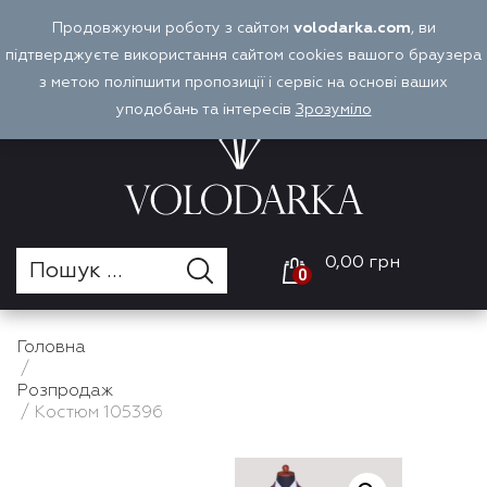
Перейти
Продовжуючи роботу з сайтом
volodarka.com
, ви
Оплата і доставка
Войти
UA
до
підтверджуєте використання сайтом cookies вашого браузера
вмісту
з метою поліпшити пропозиції і сервіс на основі ваших
уподобань та інтересів
Зрозуміло
0,00 грн
0
Головна
/
Розпродаж
/ Костюм 105396