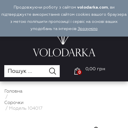
Перейти
Продовжуючи роботу з сайтом
volodarka.com
, ви
Оплата і доставка
Войти
UA
до
підтверджуєте використання сайтом cookies вашого браузера
вмісту
з метою поліпшити пропозиції і сервіс на основі ваших
уподобань та інтересів
Зрозуміло
0,00 грн
0
Головна
/
Cорочки
/ Модель 104017