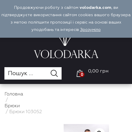
Перейти
Продовжуючи роботу з сайтом
volodarka.com
, ви
Оплата і доставка
Войти
UA
до
підтверджуєте використання сайтом cookies вашого браузера
вмісту
з метою поліпшити пропозиції і сервіс на основі ваших
уподобань та інтересів
Зрозуміло
0,00 грн
0
Головна
/
Брюки
/ Брюки 103052