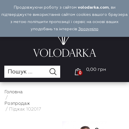
Перейти
Продовжуючи роботу з сайтом
volodarka.com
, ви
Оплата і доставка
Войти
UA
до
підтверджуєте використання сайтом cookies вашого браузера
вмісту
з метою поліпшити пропозиції і сервіс на основі ваших
уподобань та інтересів
Зрозуміло
0,00 грн
0
Головна
/
Розпродаж
/ Піджак 102017