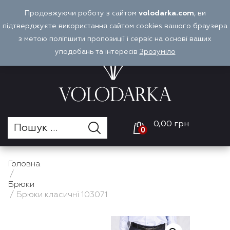
Перейти
Продовжуючи роботу з сайтом
volodarka.com
, ви
Оплата і доставка
Войти
UA
до
підтверджуєте використання сайтом cookies вашого браузера
вмісту
з метою поліпшити пропозиції і сервіс на основі ваших
уподобань та інтересів
Зрозуміло
0,00 грн
0
Головна
/
Брюки
/ Брюки класичні 103071