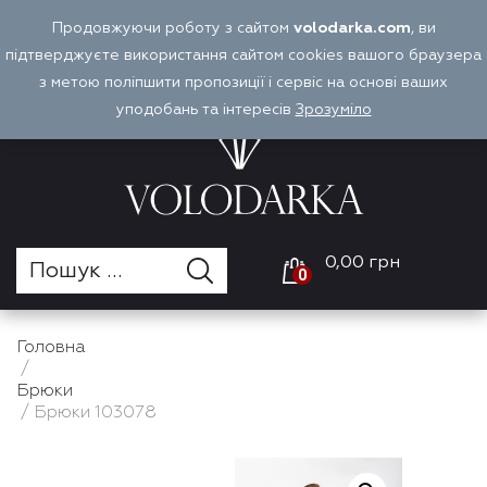
Перейти
Продовжуючи роботу з сайтом
volodarka.com
, ви
Оплата і доставка
Войти
UA
до
підтверджуєте використання сайтом cookies вашого браузера
вмісту
з метою поліпшити пропозиції і сервіс на основі ваших
уподобань та інтересів
Зрозуміло
0,00 грн
0
Головна
/
Брюки
/ Брюки 103078