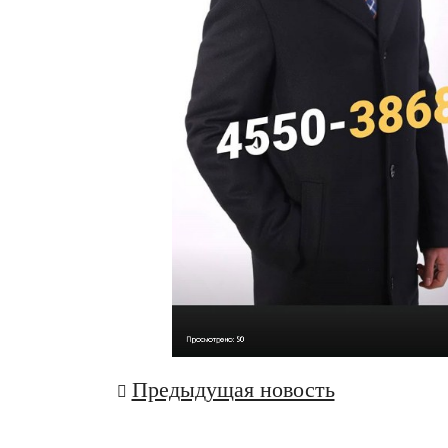
Навігація
Предыдущая новость
записів