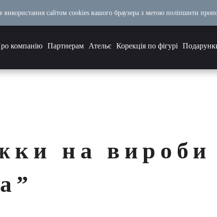
е використання сайтом cookies вашого браузера з метою поліпшити пропоз
ро компанію
Партнерам
Ательє
Корекція по фігурі
Подарунк
ижки на вироби
ka”