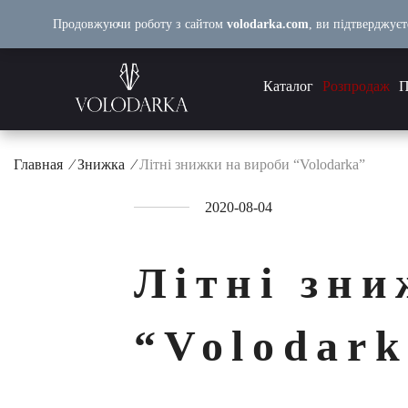
Перейти
Продовжуючи роботу з сайтом
volodarka.com
, ви підтверджуєт
до
вмісту
Каталог
Розпродаж
П
Главная
⁄
Знижка
⁄
Літні знижки на вироби “Volodarka”
2020-08-04
Літні зн
“Volodar