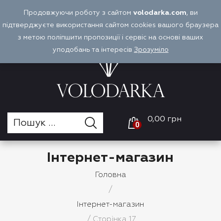
Перейти
Продовжуючи роботу з сайтом
volodarka.com
, ви
Оплата і доставка
Войти
UA
до
підтверджуєте використання сайтом cookies вашого браузера
вмісту
з метою поліпшити пропозиції і сервіс на основі ваших
уподобань та інтересів
Зрозуміло
0,00 грн
0
Інтернет-магазин
Головна
/
Інтернет-магазин
/ Сторінка 17