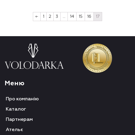
←
1
2
3
…
14
15
16
17
Меню
Про компанію
Каталог
Партнерам
Ательє