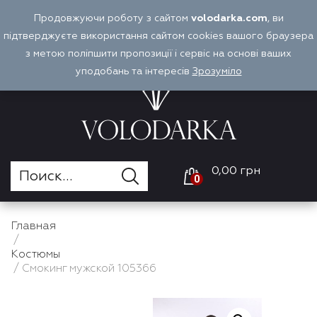
Перейти
Продовжуючи роботу з сайтом
volodarka.com
, ви
Оплата и доставка
Войти
RU
к
підтверджуєте використання сайтом cookies вашого браузера
содержимому
з метою поліпшити пропозиції і сервіс на основі ваших
уподобань та інтересів
Зрозуміло
0,00 грн
0
Главная
/
Костюмы
/ Смокинг мужской 105366