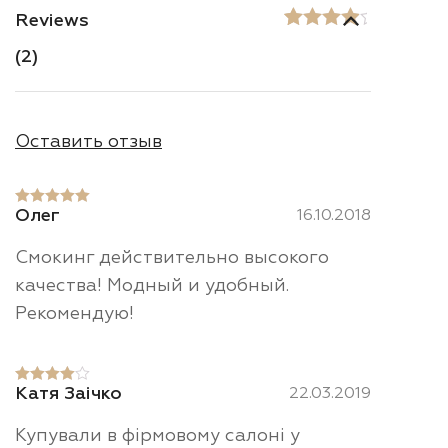
Reviews
Рейтинг
2
(
2
)
4.50
из 5
на
основе
опроса
пользователей
Оставить отзыв
Олег
16.10.2018
Оценка
5
из
5
Смокинг действительно высокого
качества! Модный и удобный.
Рекомендую!
Катя Заічко
22.03.2019
Оценка
4
из 5
Купували в фірмовому салоні у