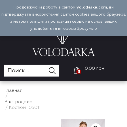
Перейти
Продовжуючи роботу з сайтом
volodarka.com
, ви
Оплата и доставка
Войти
RU
к
підтверджуєте використання сайтом cookies вашого браузера
содержимому
з метою поліпшити пропозиції і сервіс на основі ваших
уподобань та інтересів
Зрозуміло
0,00 грн
0
Главная
/
Распродажа
/ Костюм 105011