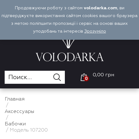
Перейти
Продовжуючи роботу з сайтом
volodarka.com
, ви
Оплата и доставка
Войти
RU
к
підтверджуєте використання сайтом cookies вашого браузера
содержимому
з метою поліпшити пропозиції і сервіс на основі ваших
уподобань та інтересів
Зрозуміло
0,00 грн
0
Главная
/
Аксессуары
/
Бабочки
/ Модель 107200