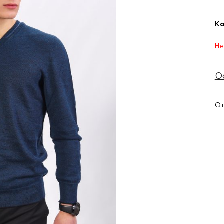
Ко
Не
О
От