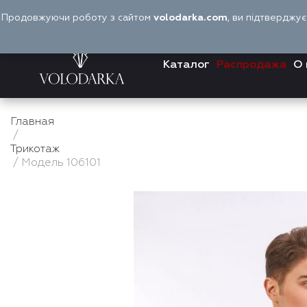
Перейти
Продовжуючи роботу з сайтом
volodarka.com
, ви підтверджу
к
содержимому
Каталог
Распродажа
О 
Главная
/
Трикотаж
/ Модель 106101