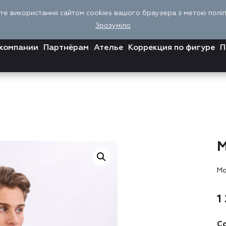
єте використання сайтом cookies вашого браузера з метою поліпш
Зрозуміло
компании
Партнёрам
Ателье
Коррекция по фигуре
П
Мо
1
Со