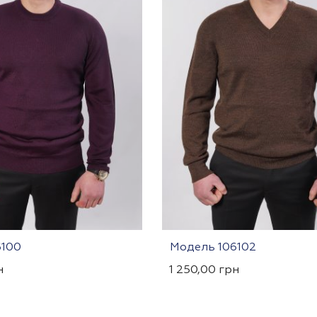
6100
Модель 106102
н
1 250,00
грн