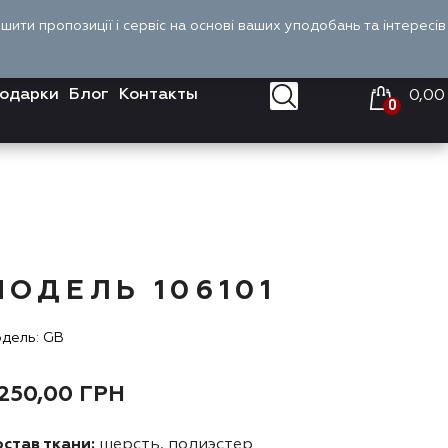
Оплата и доставка
Войти
RU
ити пропозиції і сервіс на основі ваших уподобань та інтересів
одарки
Блог
Контакты
0,00
0
МОДЕЛЬ 106101
дель: GB
 250,00
ГРН
став ткани:
шерсть, полиэстер