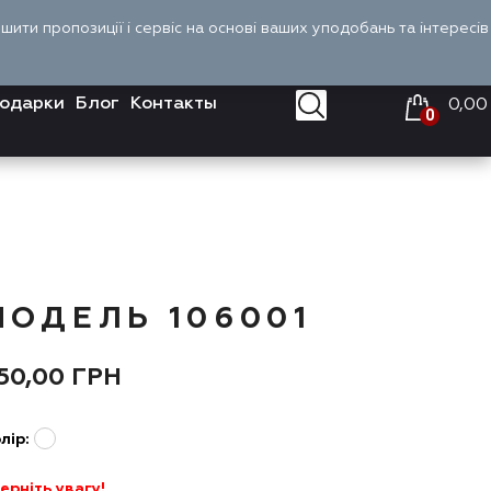
Оплата и доставка
Войти
RU
ити пропозиції і сервіс на основі ваших уподобань та інтересів
одарки
Блог
Контакты
0,00
0
МОДЕЛЬ 106001
50,00
ГРН
лір:
ерніть увагу!