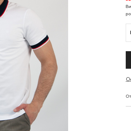
Ви
ро
О
От