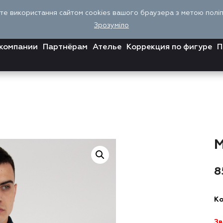
єте використання сайтом cookies вашого браузера з метою поліпш
Зрозуміло
компании
Партнёрам
Ателье
Коррекция по фигуре
П
8
Ко
Зв