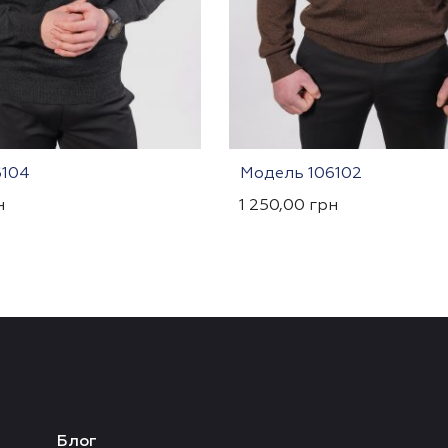
6104
Модель 106102
н
1 250,00
грн
Блог