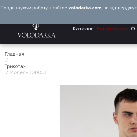
Перейти
Продовжуючи роботу з сайтом
volodarka.com
, ви підтверджу
к
содержимому
Каталог
Распродажа
О 
Главная
/
Трикотаж
/ Модель 106001