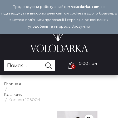
Перейти
Продовжуючи роботу з сайтом
volodarka.com
, ви
Оплата и доставка
Войти
RU
к
підтверджуєте використання сайтом cookies вашого браузера
содержимому
з метою поліпшити пропозиції і сервіс на основі ваших
уподобань та інтересів
Зрозуміло
0,00 грн
0
Главная
/
Костюмы
/ Костюм 105004