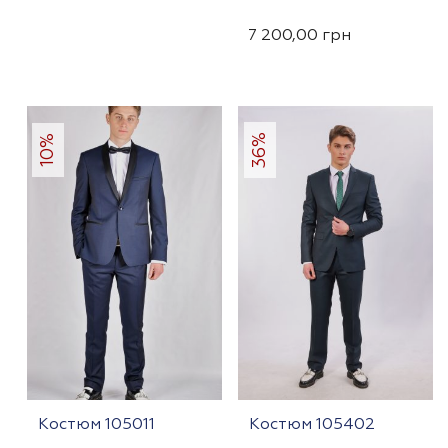
Оценка
4.50
7 200,00
грн
из 5
36%
10%
Костюм 105011
Костюм 105402