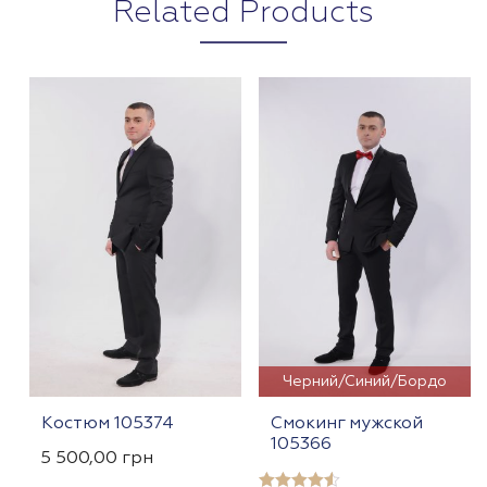
Related Products
Черний/Синий/Бордо
Костюм 105374
Смокинг мужской
105366
5 500,00
грн