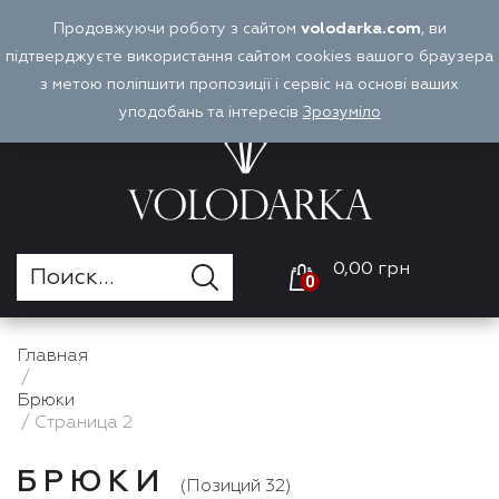
Перейти
Продовжуючи роботу з сайтом
volodarka.com
, ви
Оплата и доставка
Войти
RU
к
підтверджуєте використання сайтом cookies вашого браузера
содержимому
з метою поліпшити пропозиції і сервіс на основі ваших
уподобань та інтересів
Зрозуміло
0,00 грн
0
Главная
/
Брюки
/ Страница 2
БРЮКИ
(Позиций 32)